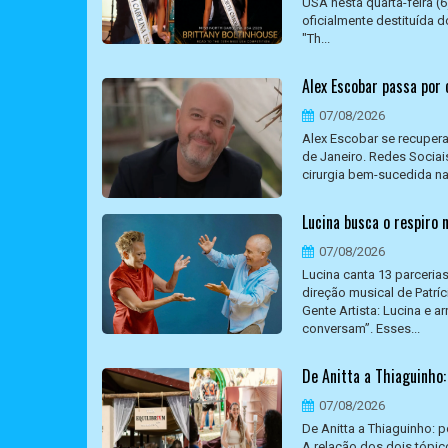
USA nesta quarta-feira (
oficialmente destituída 
"Th...
Alex Escobar passa por
07/08/2026
Alex Escobar se recupera 
de Janeiro. Redes Sociai
cirurgia bem-sucedida na
Lucina busca o respiro 
07/08/2026
Lucina canta 13 parceri
direção musical de Patrí
Gente Artista: Lucina e 
conversam”. Esses...
De Anitta a Thiaguinho
07/08/2026
De Anitta a Thiaguinho: 
A relação dos dois tópic