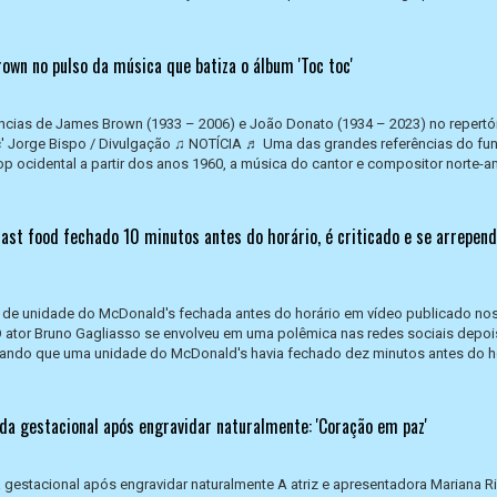
own no pulso da música que batiza o álbum 'Toc toc'
ências de James Brown (1933 – 2006) e João Donato (1934 – 2023) no repertó
c' Jorge Bispo / Divulgação ♫ NOTÍCIA ♬ Uma das grandes referências do fu
p ocidental a partir dos anos 1960, a música do cantor e compositor norte-
ast food fechado 10 minutos antes do horário, é criticado e se arrepende
 de unidade do McDonald's fechada antes do horário em vídeo publicado nos 
O ator Bruno Gagliasso se envolveu em uma polêmica nas redes sociais depoi
mando que uma unidade do McDonald's havia fechado dez minutos antes do h
da gestacional após engravidar naturalmente: 'Coração em paz'
a gestacional após engravidar naturalmente A atriz e apresentadora Mariana R