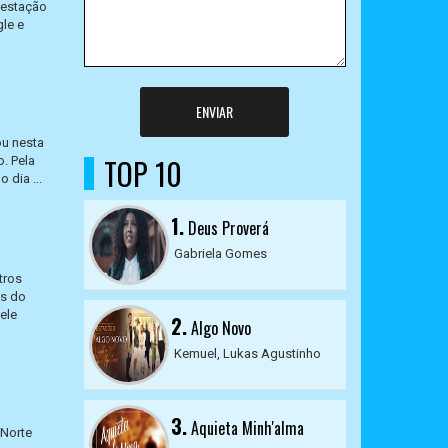
gestação
gle e
ENVIAR
ou nesta
TOP 10
o. Pela
 dia ...
1.
Deus Proverá
Gabriela Gomes
tros
is do
ele
2.
Algo Novo
Kemuel, Lukas Agustinho
3.
Aquieta Minh'alma
 Norte