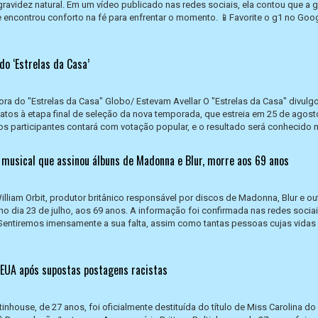
ravidez natural. Em um vídeo publicado nas redes sociais, ela contou que a 
e encontrou conforto na fé para enfrentar o momento. 📱Favorite o g1 no Goo
o ‘Estrelas da Casa’
ora do "Estrelas da Casa" Globo/ Estevam Avellar O "Estrelas da Casa" divulg
datos à etapa final de seleção da nova temporada, que estreia em 25 de agost
os participantes contará com votação popular, e o resultado será conhecido no
r musical que assinou álbuns de Madonna e Blur, morre aos 69 anos
illiam Orbit, produtor britânico responsável por discos de Madonna, Blur e ou
 no dia 23 de julho, aos 69 anos. A informação foi confirmada nas redes socia
“Sentiremos imensamente a sua falta, assim como tantas pessoas cujas vidas 
 EUA após supostas postagens racistas
tinhouse, de 27 anos, foi oficialmente destituída do título de Miss Carolina do