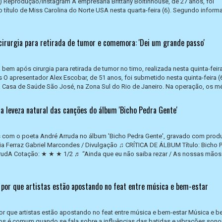
6) Reprodução/Instagram A empresária Brittany Boltinhouse, de 27 anos, foi
do título de Miss Carolina do Norte USA nesta quarta-feira (6). Segundo infor
 cirurgia para retirada de tumor e comemora: 'Dei um grande passo'
bem após cirurgia para retirada de tumor no timo, realizada nesta quinta-feir
s O apresentador Alex Escobar, de 51 anos, foi submetido nesta quinta-feira (
 Casa de Saúde São José, na Zona Sul do Rio de Janeiro. Na operação, os mé
na leveza natural das canções do álbum 'Bicho Pedra Gente'
as com o poeta André Arruda no álbum 'Bicho Pedra Gente', gravado com prod
cia Ferraz Gabriel Marcondes / Divulgação ♫ CRÍTICA DE ÁLBUM Título: Bicho 
arrudA Cotação: ★ ★ ★ 1/2 ♬ “Ainda que eu não saiba rezar / As nossas mãos
: por que artistas estão apostando no feat entre música e bem-estar
por que artistas estão apostando no feat entre música e bem-estar Música e b
os é comum quando se fala sobre a influências das batidas e vibrações sono