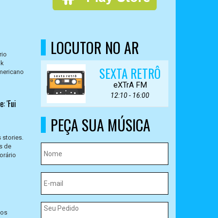
LOCUTOR NO AR
rio
nk
SEXTA RETRÔ
americano
eXTrA FM
12:10 - 16:00
: 'Fui
PEÇA SUA MÚSICA
stories.
s de
orário
ios