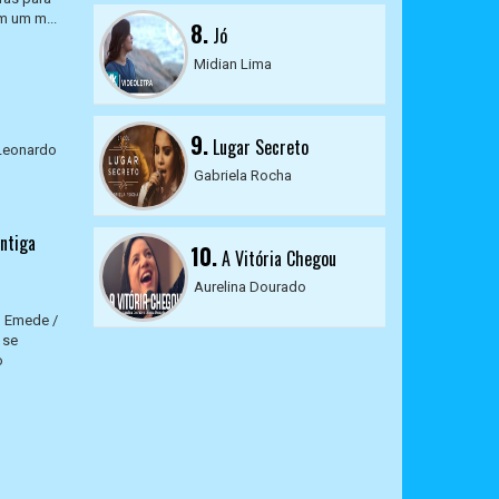
m um m...
8.
Jó
Midian Lima
9.
Lugar Secreto
 Leonardo
Gabriela Rocha
ntiga
10.
A Vitória Chegou
Aurelina Dourado
o Emede /
 se
o