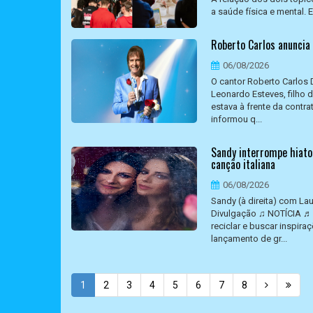
a saúde física e mental. 
Roberto Carlos anuncia
06/08/2026
O cantor Roberto Carlos 
Leonardo Esteves, filho 
estava à frente da contra
informou q...
Sandy interrompe hiato
canção italiana
06/08/2026
Sandy (à direita) com L
Divulgação ♫ NOTÍCIA ♬ 
reciclar e buscar inspir
lançamento de gr...
1
2
3
4
5
6
7
8