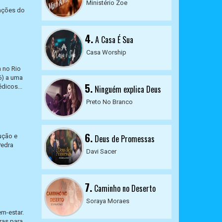
Ministério Zoe
mações do
4.
A Casa É Sua
Casa Worship
a no Rio
6) a uma
5.
dicos...
Ninguém explica Deus
Preto No Branco
6.
ução e
Deus de Promessas
Pedra
Davi Sacer
7.
Caminho no Deserto
Soraya Moraes
em-estar.
ras para