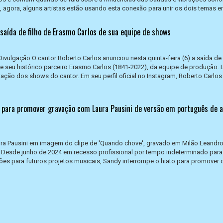
E, agora, alguns artistas estão usando esta conexão para unir os dois temas e
 saída de filho de Erasmo Carlos de sua equipe de shows
Divulgação O cantor Roberto Carlos anunciou nesta quinta-feira (6) a saída de
de seu histórico parceiro Erasmo Carlos (1841-2022), da equipe de produção.
tação dos shows do cantor. Em seu perfil oficial no Instagram, Roberto Carlos
 para promover gravação com Laura Pausini de versão em português de a
aura Pausini em imagem do clipe de 'Quando chove', gravado em Milão Leandr
Desde junho de 2024 em recesso profissional por tempo indeterminado para
ações para futuros projetos musicais, Sandy interrompe o hiato para promover 