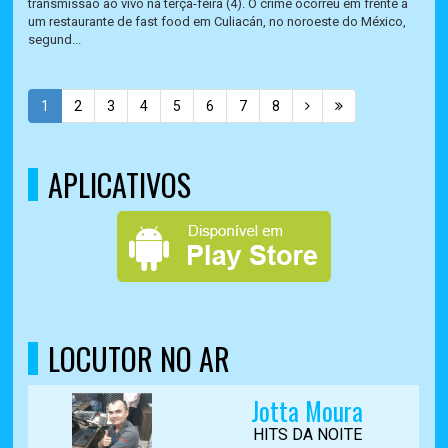
transmissão ao vivo na terça-feira (4). O crime ocorreu em frente a
um restaurante de fast food em Culiacán, no noroeste do México,
segund...
1
2
3
4
5
6
7
8
APLICATIVOS
LOCUTOR NO AR
Jotta Moura
HITS DA NOITE