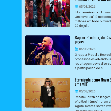
05/08/2026
'Homem-Aranha: Um novo 
Um novo dia" já se torno
milhões em todo o mundo 
29 de jul...
Rapper Predella, do Co
pagas
05/08/2026
O rapper Predella Reprod
processos envolvendo um
reportagem ouviu divers
a participação do c...
Eternizada como Nazaré 
uma vilã'
05/08/2026
Renata Sorrah no lançam
e "pitbull fêmea" foram 
Agora, Renata Sorrah viv
personagem vivida ...