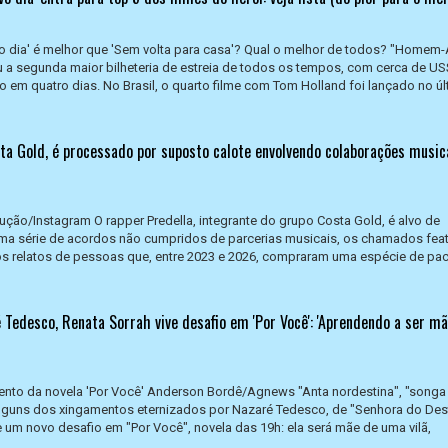
dia' é melhor que 'Sem volta para casa'? Qual o melhor de todos? "Homem-
u a segunda maior bilheteria de estreia de todos os tempos, com cerca de US
em quatro dias. No Brasil, o quarto filme com Tom Holland foi lançado no úl
sta Gold, é processado por suposto calote envolvendo colaborações music
ução/Instagram O rapper Predella, integrante do grupo Costa Gold, é alvo de
a série de acordos não cumpridos de parcerias musicais, os chamados feat
os relatos de pessoas que, entre 2023 e 2026, compraram uma espécie de pa
Tedesco, Renata Sorrah vive desafio em 'Por Você': 'Aprendendo a ser m
ento da novela 'Por Você' Anderson Bordê/Agnews "Anta nordestina", "song
alguns dos xingamentos eternizados por Nazaré Tedesco, de "Senhora do Dest
e um novo desafio em "Por Você", novela das 19h: ela será mãe de uma vilã,