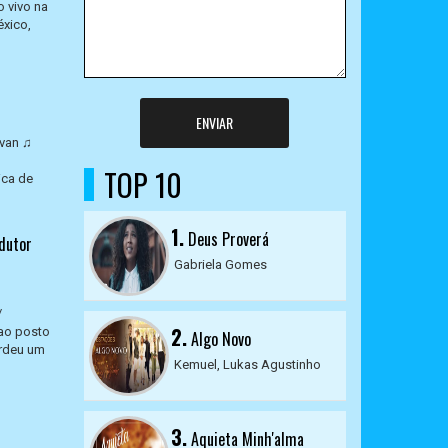
 vivo na
éxico,
ENVIAR
avan ♫
TOP 10
ica de
1.
Deus Proverá
edutor
Gabriela Gomes
/
2.
ao posto
Algo Novo
erdeu um
Kemuel, Lukas Agustinho
3.
Aquieta Minh'alma