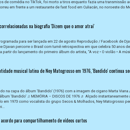
s de comédia no TikTok, foi morto a tiros enquanto fazia uma transmissão ao
ocorreu em frente a um restaurante de fast food em Culiacán, no noroeste do M
correlacionadas na biografia 'Dizem que o amor atrai'
programada para ser lançada em 22 de agosto Reprodução / Facebook de Dj
Djavan percorre o Brasil com turnê retrospectiva em que celebra 50 anos de
 partir do lançamento do primeiro álbum do artista, “A voz • O violão • A mús
ntidade musical latina de Ney Matogrosso em 1976, 'Bandido' continua s
ado na capa do álbum 'Bandido' (1976) com a imagem de cigano Marta Viana 
álbum 'Bandido' ♫ MEMÓRIA – DISCOS DE 1976 ♬ Alçado instantaneamente 
ado em 1973 como vocalista do grupo Secos & Molhados, Ney Matogrosso p
...
 acordo para compartilhamento de vídeos curtos