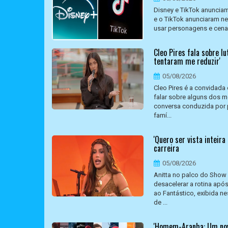
Disney e TikTok anunciam
e o TikTok anunciaram ne
usar personagens e cenas 
Cleo Pires fala sobre l
tentaram me reduzir'
05/08/2026
Cleo Pires é a convidada 
falar sobre alguns dos 
conversa conduzida por 
famí...
'Quero ser vista inteir
carreira
05/08/2026
Anitta no palco do Show d
desacelerar a rotina apó
ao Fantástico, exibida n
de ...
'Homem-Aranha: Um novo 