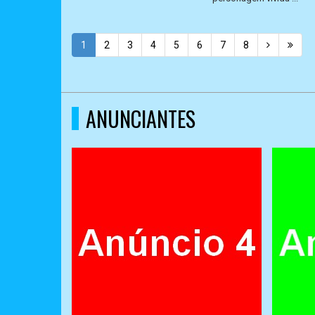
1
2
3
4
5
6
7
8
ANUNCIANTES