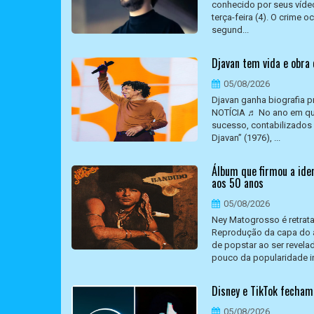
conhecido por seus vídeo
terça-feira (4). O crime 
segund...
Djavan tem vida e obra 
05/08/2026
Djavan ganha biografia 
NOTÍCIA ♬ No ano em que 
sucesso, contabilizados a
Djavan” (1976), ...
Álbum que firmou a ide
aos 50 anos
05/08/2026
Ney Matogrosso é retrat
Reprodução da capa do 
de popstar ao ser revel
pouco da popularidade ini
Disney e TikTok fecham
05/08/2026