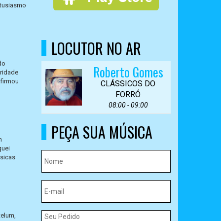
ntusiasmo
LOCUTOR NO AR
do
Roberto Gomes
aridade
afirmou
CLÁSSICOS DO
FORRÓ
08:00 - 09:00
PEÇA SUA MÚSICA
m
quei
úsicas
telum,