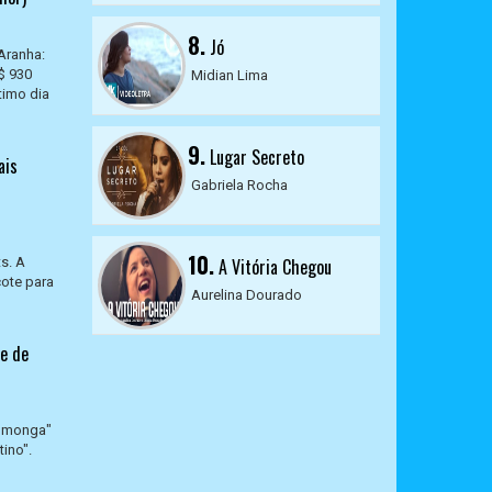
8.
Jó
Aranha:
$ 930
Midian Lima
timo dia
9.
Lugar Secreto
ais
Gabriela Rocha
10.
s. A
A Vitória Chegou
cote para
Aurelina Dourado
ãe de
a monga"
ino".