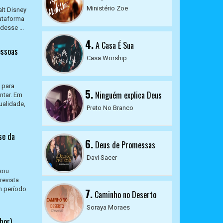
Ministério Zoe
lt Disney
lataforma
desse ...
4.
A Casa É Sua
essoas
Casa Worship
 para
5.
Ninguém explica Deus
ntar. Em
ualidade,
Preto No Branco
se da
6.
Deus de Promessas
Davi Sacer
isou
revista
m período
7.
Caminho no Deserto
Soraya Moraes
hor)