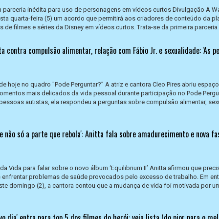
 parceria inédita para uso de personagens em vídeos curtos Divulgação A Wa
sta quarta-feira (5) um acordo que permitirá aos criadores de conteúdo da p
de filmes e séries da Disney em vídeos curtos. Trata-se da primeira parceria 
uta contra compulsão alimentar, relação com Fábio Jr. e sexualidade: 'As p
de hoje no quadro "Pode Perguntar?” A atriz e cantora Cleo Pires abriu espaço
momentos mais delicados da vida pessoal durante participação no Pode Pergu
pessoas autistas, ela respondeu a perguntas sobre compulsão alimentar, sex
a e não só a parte que rebola': Anitta fala sobre amadurecimento e nova fa
a Vida para falar sobre o novo álbum ‘Equilibrium II’ Anitta afirmou que prec
s enfrentar problemas de saúde provocados pelo excesso de trabalho. Em ent
este domingo (2), a cantora contou que a mudança de vida foi motivada por u
dia' entra para top 5 dos filmes do herói: veja lista (do pior para o mel