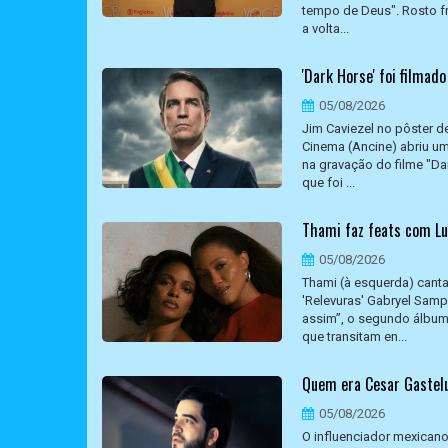
tempo de Deus". Rosto f
a volta...
'Dark Horse' foi filmad
05/08/2026
Jim Caviezel no pôster d
Cinema (Ancine) abriu um
na gravação do filme "Da
que foi ...
Thami faz feats com Lu
05/08/2026
Thami (à esquerda) canta
'Relevuras' Gabryel Samp
assim”, o segundo álbum 
que transitam en...
Quem era Cesar Gastelu
05/08/2026
O influenciador mexican