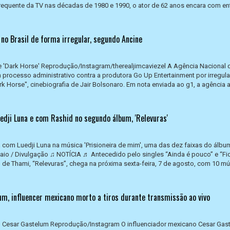
requente da TV nas décadas de 1980 e 1990, o ator de 62 anos encara com e
o no Brasil de forma irregular, segundo Ancine
e 'Dark Horse' Reprodução/Instagram/therealjimcaviezel A Agência Nacional 
 processo administrativo contra a produtora Go Up Entertainment por irregul
rk Horse", cinebiografia de Jair Bolsonaro. Em nota enviada ao g1, a agência 
edji Luna e com Rashid no segundo álbum, 'Relevuras'
 com Luedji Luna na música 'Prisioneira de mim', uma das dez faixas do álbu
aio / Divulgação ♫ NOTÍCIA ♬ Antecedido pelo singles “Ainda é pouco” e “Fi
de Thami, “Relevuras”, chega na próxima sexta-feira, 7 de agosto, com 10 m
m, influencer mexicano morto a tiros durante transmissão ao vivo
o Cesar Gastelum Reprodução/Instagram O influenciador mexicano Cesar Gas